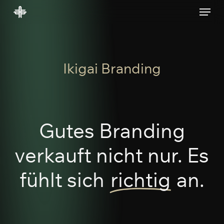
Skip
Menu
to
main
content
Ikigai Branding
Gutes Branding
verkauft nicht nur. Es
fühlt sich
richtig
an.