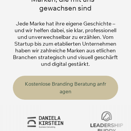
gewachsen sind
Jede Marke hat ihre eigene Geschichte –
und wir helfen dabei, sie klar, professionell
und unverwechselbar zu erzählen. Vom
Startup bis zum etablierten Unternehmen
haben wir zahlreiche Marken aus etlichen
Branchen strategisch und visuell geschärft
und digital gestärkt.
K
o
s
t
e
n
l
o
s
e
B
r
a
n
d
i
n
g
B
e
r
a
t
u
n
g
a
n
f
r
a
g
e
n