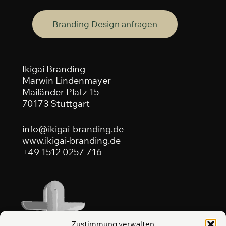
B
r
a
n
d
i
n
g
D
e
s
i
g
n
a
n
f
r
a
g
e
n
Ikigai Branding
Marwin Lindenmayer
Mailänder Platz 15
70173 Stuttgart
info@ikigai-branding.de
www.ikigai-branding.de
+49 1512 0257 716
Zustimmung verwalten