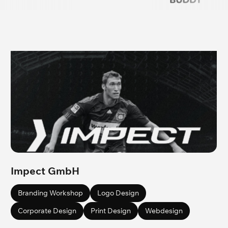
Impect GmbH
Branding Workshop
Logo Design
Corporate Design
Print Design
Webdesign