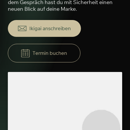
dem Gespräch hast du mit Sicherheit einen
neuen Blick auf deine Marke.
I
k
i
g
a
i
a
n
s
c
h
r
e
i
b
e
n
T
e
r
m
i
n
b
u
c
h
e
n