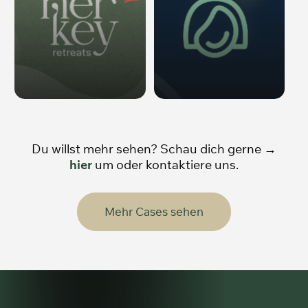
Du willst mehr sehen? Schau dich gerne →
hier
um oder kontaktiere uns.
M
e
h
r
C
a
s
e
s
s
e
h
e
n